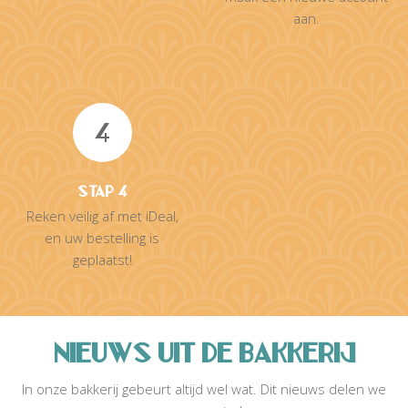
aan.
4
Stap 4
Reken veilig af met iDeal,
en uw bestelling is
geplaatst!
NIEUWS UIT DE BAKKERIJ
In onze bakkerij gebeurt altijd wel wat. Dit nieuws delen we