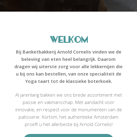
d
t
C
o
i
r
o
n
n
e
Welkom
l
i
s
Bij Banketbakkerij Arnold Cornelis vinden we de
beleving van eten heel belangrijk. Daarom
dragen wij uiterste zorg voor alle lekkernijen die
u bij ons kan bestellen, van onze specialiteit de
Yoga taart tot de klassieke boterkoek.
Al jarenlang bakken we ons brede assortiment met
passie en vakmanschap. Met aandacht voor
innovatie, en respect voor de monumenten van de
patisserie. Kortom, het authentieke Amsterdam
proeft u het allerbeste bij Arnold Cornelis!