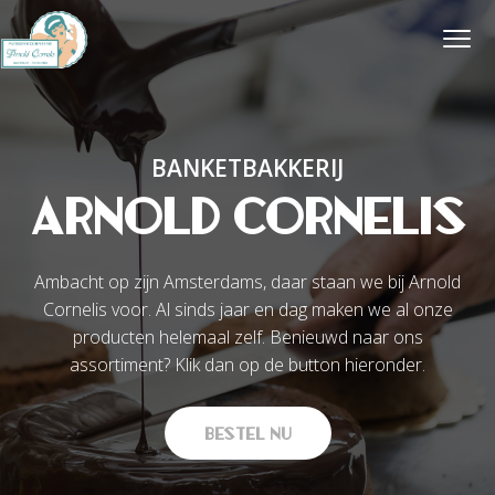
S
S
S
k
k
k
i
i
i
B
p
p
p
a
t
t
t
n
k
o
o
o
BANKETBAKKERIJ
e
p
c
f
t
r
o
o
Arnold Cornelis
b
i
n
o
a
m
t
t
k
k
a
e
e
Ambacht op zijn Amsterdams, daar staan we bij Arnold
e
r
n
r
Cornelis voor. Al sinds jaar en dag maken we al onze
r
y
t
producten helemaal zelf. Benieuwd naar ons
i
n
assortiment? Klik dan op de button hieronder.
j
a
A
r
v
n
Bestel Nu
i
o
g
l
a