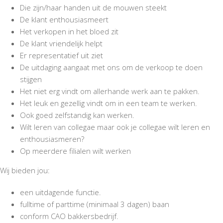
d
Die zijn/haar handen uit de mouwen steekt
t
C
De klant enthousiasmeert
o
i
Het verkopen in het bloed zit
r
o
n
De klant vriendelijk helpt
n
e
Er representatief uit ziet
l
De uitdaging aangaat met ons om de verkoop te doen
i
stijgen
s
Het niet erg vindt om allerhande werk aan te pakken.
Het leuk en gezellig vindt om in een team te werken.
Ook goed zelfstandig kan werken.
Wilt leren van collegae maar ook je collegae wilt leren en
enthousiasmeren?
Op meerdere filialen wilt werken
Wij bieden jou:
een uitdagende functie.
fulltime of parttime (minimaal 3 dagen) baan
conform CAO bakkersbedrijf.