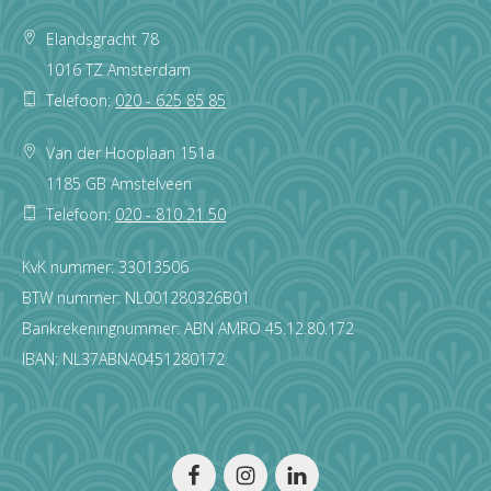
Elandsgracht 78
1016 TZ Amsterdam
Telefoon:
020 - 625 85 85
Van der Hooplaan 151a
1185 GB Amstelveen
Telefoon:
020 - 810 21 50
KvK nummer: 33013506
BTW nummer: NL001280326B01
Bankrekeningnummer: ABN AMRO 45.12.80.172
IBAN: NL37ABNA0451280172