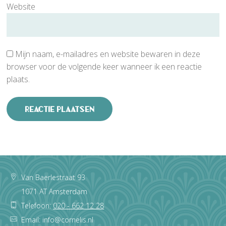
Website
Mijn naam, e-mailadres en website bewaren in deze
browser voor de volgende keer wanneer ik een reactie
plaats.
Footer
Van Baerlestraat 93
1071 AT Amsterdam
Telefoon:
020 - 662 12 28
Email: info@cornelis.nl