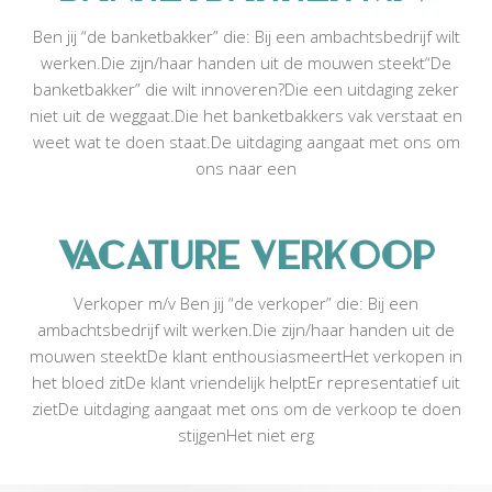
d
t
C
Ben jij “de banketbakker” die: Bij een ambachtsbedrijf wilt
o
i
werken.Die zijn/haar handen uit de mouwen steekt“De
r
o
banketbakker” die wilt innoveren?Die een uitdaging zeker
n
n
e
niet uit de weggaat.Die het banketbakkers vak verstaat en
l
weet wat te doen staat.De uitdaging aangaat met ons om
i
ons naar een
s
Vacature Verkoop
Verkoper m/v Ben jij “de verkoper” die: Bij een
ambachtsbedrijf wilt werken.Die zijn/haar handen uit de
mouwen steektDe klant enthousiasmeertHet verkopen in
het bloed zitDe klant vriendelijk helptEr representatief uit
zietDe uitdaging aangaat met ons om de verkoop te doen
stijgenHet niet erg