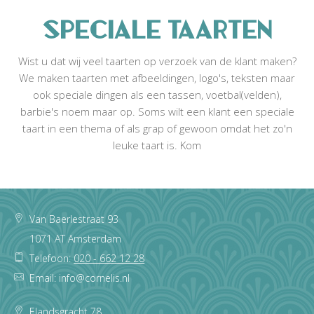
Speciale taarten
Wist u dat wij veel taarten op verzoek van de klant maken?
We maken taarten met afbeeldingen, logo's, teksten maar
ook speciale dingen als een tassen, voetbal(velden),
barbie's noem maar op. Soms wilt een klant een speciale
taart in een thema of als grap of gewoon omdat het zo'n
leuke taart is. Kom
Footer
Van Baerlestraat 93
1071 AT Amsterdam
Telefoon:
020 - 662 12 28
Email: info@cornelis.nl
Elandsgracht 78